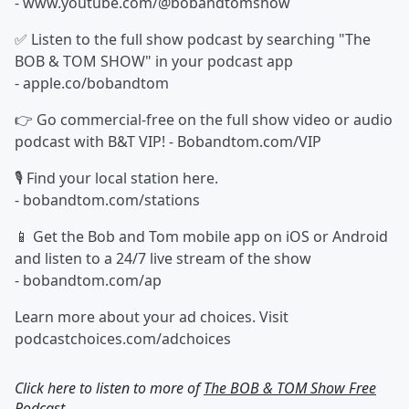
- ⁠⁠⁠⁠⁠⁠⁠⁠⁠⁠⁠⁠⁠⁠⁠⁠⁠⁠⁠⁠⁠⁠⁠⁠⁠⁠⁠⁠⁠⁠⁠⁠⁠⁠⁠⁠⁠⁠⁠⁠⁠⁠⁠⁠⁠⁠⁠⁠⁠⁠⁠⁠⁠⁠⁠⁠⁠⁠⁠⁠⁠⁠⁠⁠⁠⁠⁠⁠⁠⁠⁠⁠⁠⁠⁠⁠⁠⁠⁠⁠⁠⁠⁠www.youtube.com/@bobandtomshow⁠⁠⁠⁠⁠⁠⁠⁠⁠⁠⁠⁠⁠⁠⁠⁠⁠⁠⁠⁠⁠⁠⁠⁠⁠⁠⁠⁠⁠⁠⁠⁠⁠⁠⁠⁠⁠⁠⁠⁠⁠⁠⁠⁠⁠⁠⁠⁠⁠⁠⁠⁠⁠⁠⁠⁠⁠⁠⁠⁠⁠⁠⁠⁠⁠⁠⁠⁠⁠⁠⁠⁠⁠⁠⁠⁠⁠⁠⁠⁠⁠⁠⁠
✅ Listen to the full show podcast by searching "The
BOB & TOM SHOW" in your podcast app
- ⁠⁠⁠⁠⁠⁠⁠⁠⁠⁠⁠⁠⁠⁠⁠⁠⁠⁠⁠⁠⁠⁠⁠⁠⁠⁠⁠⁠⁠⁠⁠⁠⁠⁠⁠⁠⁠⁠⁠⁠⁠⁠⁠⁠⁠⁠⁠⁠⁠⁠⁠⁠⁠⁠⁠⁠⁠⁠⁠⁠⁠⁠⁠⁠⁠⁠⁠⁠⁠⁠⁠⁠⁠⁠⁠⁠⁠⁠⁠⁠⁠⁠⁠apple.co/bobandtom⁠⁠⁠⁠⁠⁠⁠⁠⁠⁠⁠⁠⁠⁠⁠⁠⁠⁠⁠⁠⁠⁠⁠⁠⁠⁠⁠⁠⁠⁠⁠⁠⁠⁠⁠⁠⁠⁠⁠⁠⁠⁠⁠⁠⁠⁠⁠⁠⁠⁠⁠⁠⁠⁠⁠⁠⁠⁠⁠⁠⁠⁠⁠⁠⁠⁠⁠⁠⁠⁠⁠⁠⁠⁠⁠⁠⁠⁠⁠⁠⁠⁠⁠
👉 Go commercial-free on the full show video or audio
podcast with B&T VIP! - ⁠⁠⁠⁠⁠⁠⁠⁠⁠⁠⁠⁠⁠⁠⁠⁠⁠⁠⁠⁠⁠⁠⁠⁠⁠⁠⁠⁠⁠⁠⁠⁠⁠⁠⁠⁠⁠⁠⁠⁠⁠⁠⁠⁠⁠⁠⁠⁠⁠⁠⁠⁠⁠⁠⁠⁠⁠⁠⁠⁠⁠⁠⁠⁠⁠⁠⁠⁠⁠⁠⁠⁠⁠⁠⁠⁠⁠⁠⁠⁠⁠⁠⁠Bobandtom.com/VIP⁠⁠⁠⁠⁠⁠⁠⁠⁠⁠⁠⁠⁠⁠⁠⁠⁠⁠⁠⁠⁠⁠⁠⁠⁠⁠⁠⁠⁠⁠⁠⁠⁠⁠⁠⁠⁠⁠⁠⁠⁠⁠⁠⁠⁠⁠⁠⁠⁠⁠⁠⁠⁠⁠⁠⁠⁠⁠⁠⁠⁠⁠⁠⁠⁠⁠⁠⁠⁠⁠⁠⁠⁠⁠⁠⁠⁠⁠⁠⁠⁠⁠⁠
🎙 Find your local station here.
- ⁠⁠⁠⁠⁠⁠⁠⁠⁠⁠⁠⁠⁠⁠⁠⁠⁠⁠⁠⁠⁠⁠⁠⁠⁠⁠⁠⁠⁠⁠⁠⁠⁠⁠⁠⁠⁠⁠⁠⁠⁠⁠⁠⁠⁠⁠⁠⁠⁠⁠⁠⁠⁠⁠⁠⁠⁠⁠⁠⁠⁠⁠⁠⁠⁠⁠⁠⁠⁠⁠⁠⁠⁠⁠⁠⁠⁠⁠⁠⁠⁠⁠⁠bobandtom.com/stations⁠⁠⁠⁠⁠⁠⁠⁠⁠⁠⁠⁠⁠⁠⁠⁠⁠⁠⁠⁠⁠⁠⁠⁠⁠⁠⁠⁠⁠⁠⁠⁠⁠⁠⁠⁠⁠⁠⁠⁠⁠⁠⁠⁠⁠⁠⁠⁠⁠⁠⁠⁠⁠⁠⁠⁠⁠⁠⁠⁠⁠⁠⁠⁠⁠⁠⁠⁠⁠⁠⁠⁠⁠⁠⁠⁠⁠⁠⁠⁠⁠⁠⁠
📱 Get the Bob and Tom mobile app on iOS or Android
and listen to a 24/7 live stream of the show
- ⁠⁠⁠⁠⁠⁠⁠⁠⁠⁠⁠⁠⁠⁠⁠⁠⁠⁠⁠⁠⁠⁠⁠⁠⁠⁠⁠⁠⁠⁠⁠⁠⁠⁠⁠⁠⁠⁠⁠⁠⁠⁠⁠⁠⁠⁠⁠⁠⁠⁠⁠⁠⁠⁠⁠⁠⁠⁠⁠⁠⁠⁠⁠⁠⁠⁠⁠⁠⁠⁠⁠⁠⁠⁠⁠⁠⁠⁠⁠⁠⁠⁠⁠bobandtom.com/ap⁠⁠⁠⁠⁠⁠⁠⁠⁠⁠⁠⁠⁠⁠⁠⁠⁠⁠⁠⁠⁠⁠⁠⁠⁠⁠⁠⁠⁠⁠⁠⁠⁠⁠⁠⁠⁠⁠
Learn more about your ad choices. Visit
podcastchoices.com/adchoices
Click here to listen to more of
The BOB & TOM Show Free
Podcast